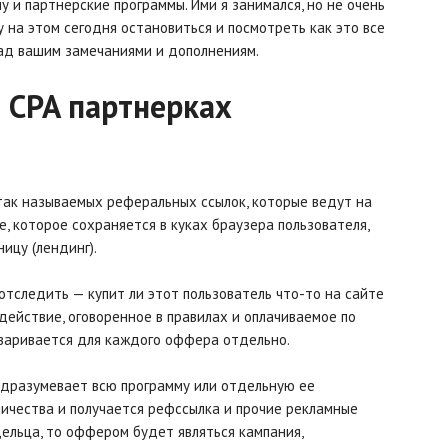
у и партнерские программы. Ими я занимался, но не очень
у на этом сегодня остановиться и посмотреть как это все
рад вашим замечаниями и дополнениям.
 CPA партнерках
 так называемых реферальных ссылок, которые ведут на
, которое сохраняется в куках браузера пользователя,
ицу (лендинг).
отследить — купит ли этот пользователь что-то на сайте
действие, оговоренное в правилах и оплачиваемое по
оваривается для каждого оффера отдельно.
подразумевает всю программу или отдельную ее
ничества и получается рефссылка и прочие рекламные
дельца, то оффером будет являться кампания,