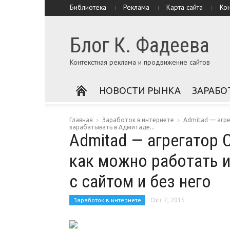
Библиотека
Реклама
Карта сайта
Ко
Блог К. Фадеева
Контекстная реклама и продвижение сайтов
НОВОСТИ РЫНКА
ЗАРАБО
Главная
Заработок в интернете
Admitad — агре
зарабатывать в Адмитаде...
Admitad — агрегатор 
как можно работать 
с сайтом и без него
Заработок в интернете
Окт 7, 2015