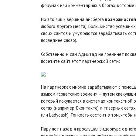
форумах или комментариях в блогах, которые 
Но это лишь вершина айсберга
возможностей 
любого другого места). Большинство успешны
своих сайтов и умудряются зарабатывать сот
последнее слово).
Собственно, и сам Адмитад не преминет похв
посетите сайт этот партнерской сети:
На партнерках многие зарабатывают с помощ
языком «советских времен» — путем спекуляци
который покупается в системах контекстной р
сетях (например, Вконтакте) и тизерных сетях (
или Ladycash). Тонкость состоит в том, чтобы
Пару лет назад я прослушал видеокурс одног
подробно рассказывал про арбитраж трафика 