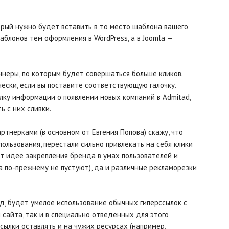
орый нужно будет вставить в то место шаблона вашего
аблонов тем оформления в WordPress, а в Joomla —
ннеры, по которым будет совершаться больше кликов.
ески, если вы поставите соответствующую галочку.
лку информации о появлении новых компаний в Admitad,
ь с них сливки.
ртнерками (в основном от Евгения Попова) скажу, что
ользования, перестали сильно привлекать на себя клики
т идее закрепления бренда в умах пользователей и
 по-прежнему не пустуют), да и различные рекламорезки
д, будет умелое использование обычных гиперссылок с
 сайта, так и в специально отведенных для этого
ылки оставлять и на чужих ресурсах (например,