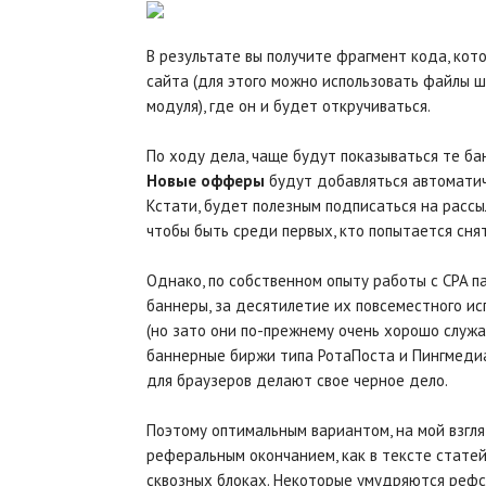
В результате вы получите фрагмент кода, кот
сайта (для этого можно использовать файлы ш
модуля), где он и будет откручиваться.
По ходу дела, чаще будут показываться те ба
Новые офферы
будут добавляться автоматич
Кстати, будет полезным подписаться на рассы
чтобы быть среди первых, кто попытается снят
Однако, по собственном опыту работы с CPA па
баннеры, за десятилетие их повсеместного исп
(но зато они по-прежнему очень хорошо служа
баннерные биржи типа РотаПоста и Пингмедиа
для браузеров делают свое черное дело.
Поэтому оптимальным вариантом, на мой взгля
реферальным окончанием, как в тексте статей
сквозных блоках. Некоторые умудряются рефсс