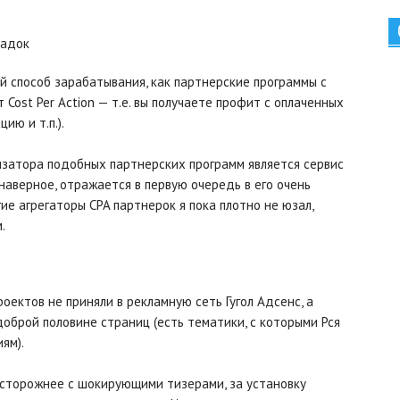
щадок
ой способ зарабатывания, как партнерские программы с
 Cost Per Action — т.е. вы
получаете профит с оплаченных
ию и т.п.).
затора подобных партнерских программ является сервис
 наверное, отражается в первую очередь в его очень
ие агрегаторы CPA партнерок я пока плотно не юзал,
.
роектов не приняли в рекламную сеть Гугол Адсенс, а
доброй половине страниц (есть тематики, с которыми Рся
ям).
осторожнее с шокирующими тизерами, за установку