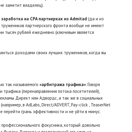
не заметит владелец).
заработка на CPA партнерках из Admitad
(да и из
х тружеников партнерского фронта вообще не имеют
ни тысяч рублей ежедневно (ключевым является
алиться доходами своих лучших тружеников, когда вы
ью так называемого
«арбитража трафика»
. Говоря
и трафика (перенаправления потока посетителей),
екламы Директ или Адвордс, а так же в социальных
например, в AdLabs, Direct/ADVERT, Pay-click , TeaserNet
 не перейти грань эффективности и не уйти в минус.
о профессионального фокусника, который довольно
с Яндекс Директа и последующий его слив на