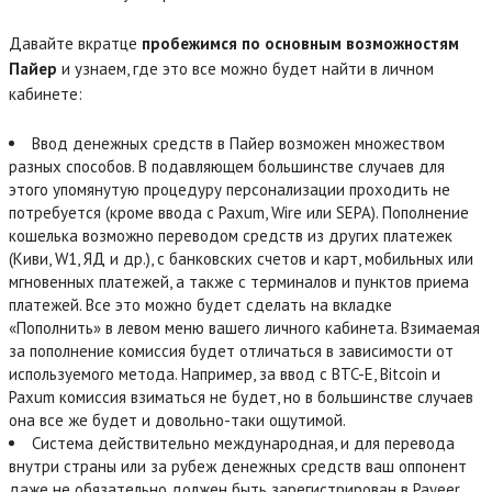
Давайте вкратце
пробежимся по основным возможностям
Пайер
и узнаем, где это все можно будет найти в личном
кабинете:
Ввод денежных средств в Пайер возможен множеством
разных способов. В подавляющем большинстве случаев для
этого упомянутую процедуру персонализации проходить не
потребуется (кроме ввода с Paxum, Wire или SEPA). Пополнение
кошелька возможно переводом средств из других платежек
(Киви, W1, ЯД и др.), с банковских счетов и карт, мобильных или
мгновенных платежей, а также с терминалов и пунктов приема
платежей. Все это можно будет сделать на вкладке
«Пополнить» в левом меню вашего личного кабинета. Взимаемая
за пополнение комиссия будет отличаться в зависимости от
используемого метода. Например, за ввод с BTC-E, Bitcoin и
Paxum комиссия взиматься не будет, но в большинстве случаев
она все же будет и довольно-таки ощутимой.
Система действительно международная, и для перевода
внутри страны или за рубеж денежных средств ваш оппонент
даже не обязательно должен быть зарегистрирован в Payeer.